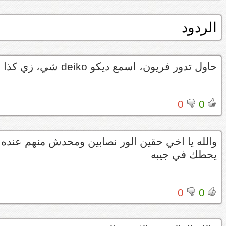
الردود
حاول تدور فريون، اسمع ديكو deiko شي، زي كذا
0
0
يحطك في جيبه
0
0