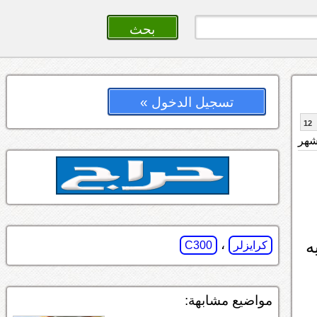
تسجيل الدخول »
12
ه
،
كرايزلر
C300
مواضيع مشابهة: