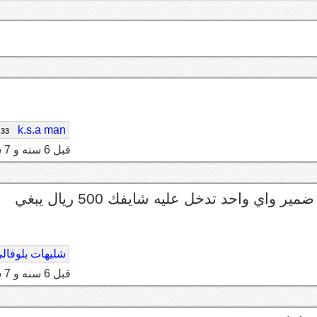
k.s.a man
33
قبل 6 سنه و 7 شهر
والله يا اخي حقين الور نصابين ومحدش منهم عنده ضمير واي واحد تدخل عليه شايفك 500 ريال يبغي
شليهات بلوفال
قبل 6 سنه و 7 شهر