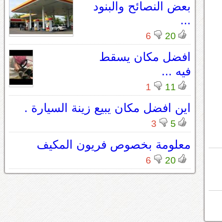
بعض النصائح والبنود
...
6
20
افضل مكان يسقط
فيه ...
1
11
اين افضل مكان يبيع زينة السيارة .
3
5
معلومة بخصوص فريون المكيف
6
20