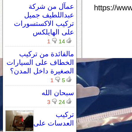
عمآل من شركة
https://ww
عبداللطيف جميل
تركيب الاكستسورات
على الهايلكس
1
14
مالفائدة من تركيب
الخطاف على السيارات
الصغيرة داخل المدن؟
1
5
سبحان الله
3
24
تركيب
العدسات على
...