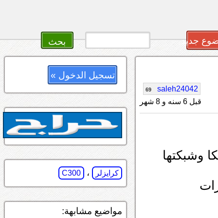
وع جديد
تسجيل الدخول »
saleh24042
69
قبل 6 سنه و 8 شهر
ا وشبكتها
،
كرايزلر
C300
رات
مواضيع مشابهة: