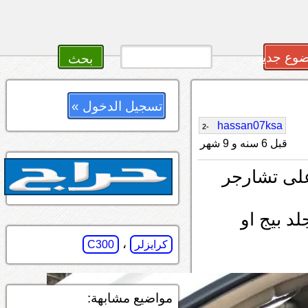
وع جديد
تسجيل الدخول »
hassan07ksa
-2
قبل 6 سنه و 9 شهر
على تشارجر
لد بيج او
،
كرايزلر
C300
مواضيع مشابهة: