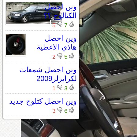
وين احصل
الكتالوج ؟؟
5
7
وين احصل
هاذي الاغطية
2
5
وين احصل شمعات
لكرايزلر2009
1
3
وين احصل كتلوج جديد
3
6