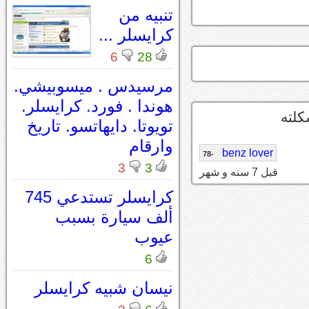
تنبيه من
كرايسلر ...
6
28
مرسيدس . ميسوبيشي.
هوندا . فورد. كرايسلر.
كلته
تويوتا. دايهاتسو. تاريخ
وارقام
benz lover
-78
3
3
قبل 7 سنه و شهر
كرايسلر تستدعي 745
ألف سيارة بسبب
عيوب
6
نيسان شبيه كرايسلر