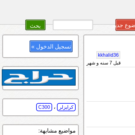
وع جديد
تسجيل الدخول »
kkhalid36
قبل 7 سنه و شهر
،
كرايزلر
C300
مواضيع مشابهة: